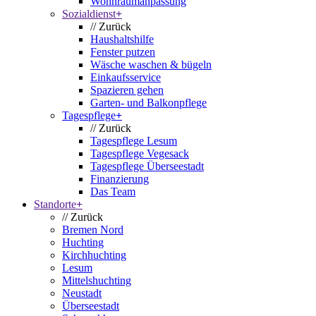
Wohnraumanpassung
Sozialdienst
+
// Zurück
Haushaltshilfe
Fenster putzen
Wäsche waschen & bügeln
Einkaufsservice
Spazieren gehen
Garten- und Balkonpflege
Tagespflege
+
// Zurück
Tagespflege Lesum
Tagespflege Vegesack
Tagespflege Überseestadt
Finanzierung
Das Team
Standorte
+
// Zurück
Bremen Nord
Huchting
Kirchhuchting
Lesum
Mittelshuchting
Neustadt
Überseestadt