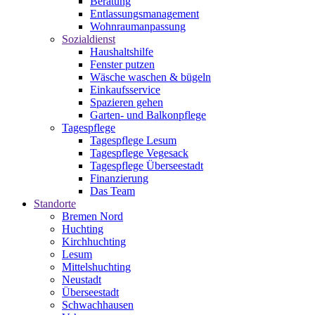
Beratung
Entlassungsmanagement
Wohnraumanpassung
Sozialdienst
Haushaltshilfe
Fenster putzen
Wäsche waschen & bügeln
Einkaufsservice
Spazieren gehen
Garten- und Balkonpflege
Tagespflege
Tagespflege Lesum
Tagespflege Vegesack
Tagespflege Überseestadt
Finanzierung
Das Team
Standorte
Bremen Nord
Huchting
Kirchhuchting
Lesum
Mittelshuchting
Neustadt
Überseestadt
Schwachhausen